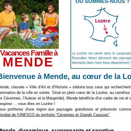
OÙ SOMMES-NOUS ?
Lozère
Vacances Famille à
La Lozère est située dans le Languedo
MENDE
Roussillon. Venez découvrir des paysag
étonnants dans notre beau département !
Bienvenue à Mende, au cœur de la L
ende, classée « Ville d’Art et d’Histoire » séduira tous ceux qui recherchent
’animation de la ville en soirée. Situé en plein cœur de la Lozère, au carrefou
es Cévennes, l’Aubrac et la Margeride), Mende bénéficie d'un cadre de vie et
espirez ... vous êtes en Lozère !
ous profiterez d'une région aux paysages grandioses et préservés com
ondial de l'UNESCO du territoire "Cévennes et Grands Causses"
.
Mende, dynamique, surprenante et sportive