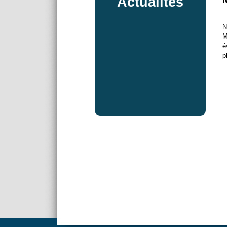
Actualités
N
M
é
p