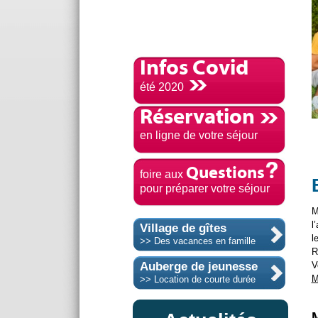
Infos Covid
été 2020
Réservation
en ligne de votre séjour
Questions
foire aux
pour préparer votre séjour
M
l
Village de gîtes
l
>> Des vacances en famille
R
Auberge de jeunesse
V
M
>> Location de courte durée