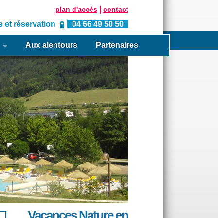
|
plan d'accès
contact
 et réservation
04 66 49 50 50
s
Aux alentours
Partenaires
Vacances Nature en